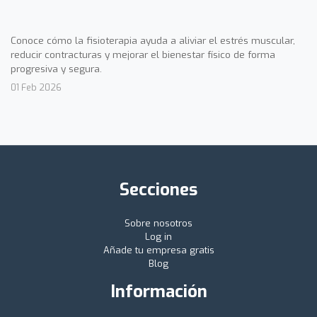
Conoce cómo la fisioterapia ayuda a aliviar el estrés muscular,
reducir contracturas y mejorar el bienestar físico de forma
progresiva y segura.
01 Feb 2026
Secciones
Sobre nosotros
Log in
Añade tu empresa gratis
Blog
Información