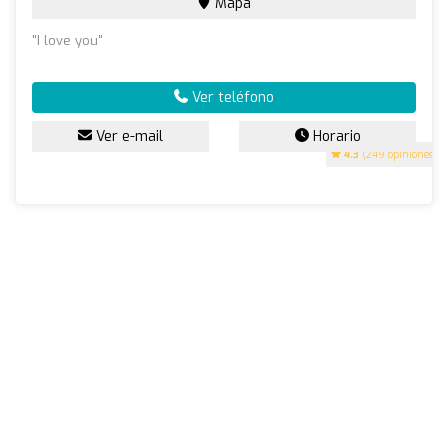
Mapa
"I love you"
Ver teléfono
Ver e-mail
Horario
4.3
(249 opiniones)