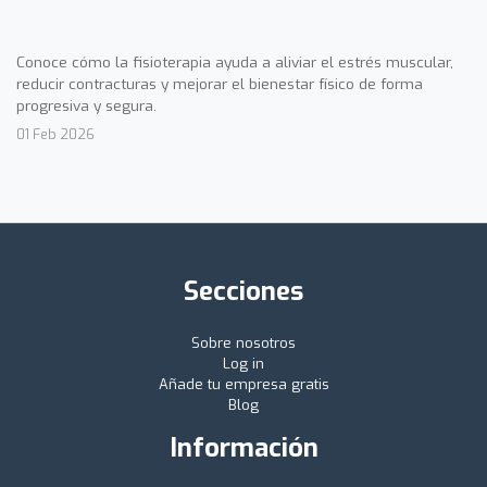
Conoce cómo la fisioterapia ayuda a aliviar el estrés muscular,
reducir contracturas y mejorar el bienestar físico de forma
progresiva y segura.
01 Feb 2026
Secciones
Sobre nosotros
Log in
Añade tu empresa gratis
Blog
Información