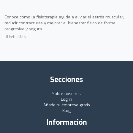
Conoce cómo la fisioterapia ayuda a aliviar el estrés muscular,
reducir contracturas y mejorar el bienestar físico de forma
progresiva y segura.
01 Feb 2026
Secciones
Sobre nosotros
Log in
Añade tu empresa gratis
Blog
Información