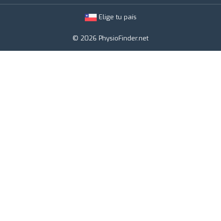
Elige tu país
© 2026 PhysioFinder.net