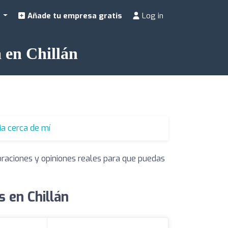
a
Añade tu empresa gratis
Log in
a en Chillán
ia cerca de mí
oraciones y opiniones reales para que puedas
s en Chillán