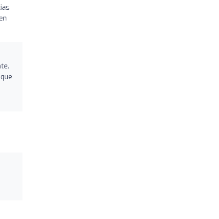
ias
 en
te.
 que