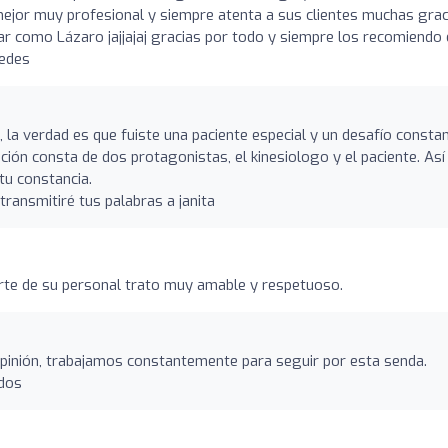
a mejor muy profesional y siempre atenta a sus clientes muchas grac
nar como Lázaro jajjajaj gracias por todo y siempre los recomiendo
tedes
 la verdad es que fuiste una paciente especial y un desafío constan
ación consta de dos protagonistas, el kinesiologo y el paciente. Así
tu constancia.
ransmitiré tus palabras a janita
rte de su personal trato muy amable y respetuoso.
pinión, trabajamos constantemente para seguir por esta senda.
udos