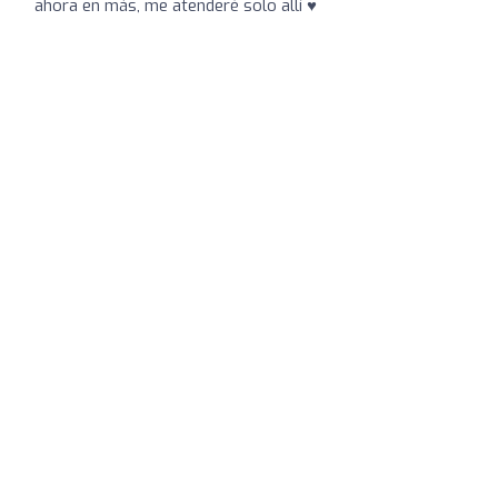
ahora en más, me atenderé solo allí ♥️