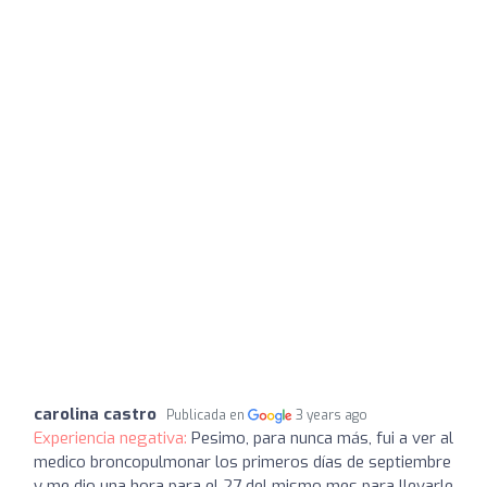
carolina castro
Publicada en
3 years ago
Experiencia negativa:
Pesimo, para nunca más, fui a ver al
medico broncopulmonar los primeros días de septiembre
y me dio una hora para el 27 del mismo mes para llevarle