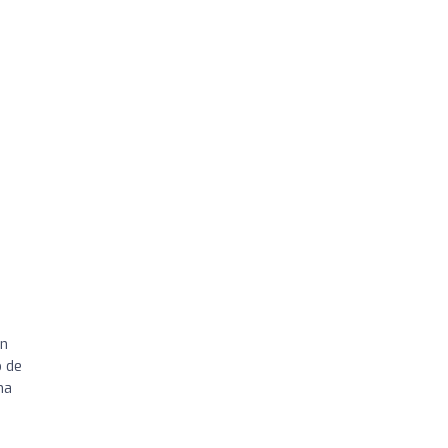
on
o de
na