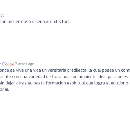
ago
, con un hermoso diseño arquitectónic
en
2 years ago
nde se vive una vida universitaria predilecta, la cual posee un con
ente con una variedad de flora hace un ambiente ideal para un es
in dejar atras su basta formacion espiritual que logra el equilibrio
onal.