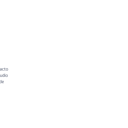
tacto
tudio
 de