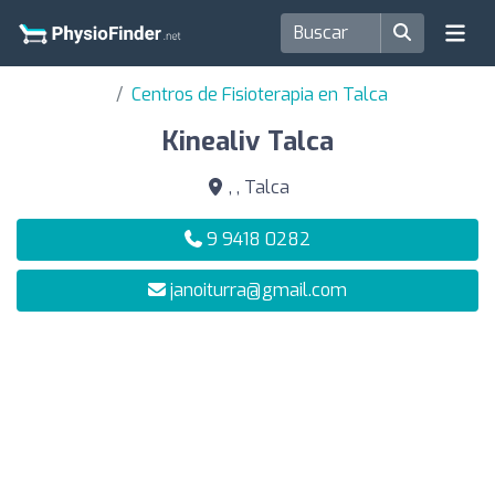
Centros de Fisioterapia en Talca
Kinealiv Talca
, , Talca
9 9418 0282
janoiturra@gmail.com