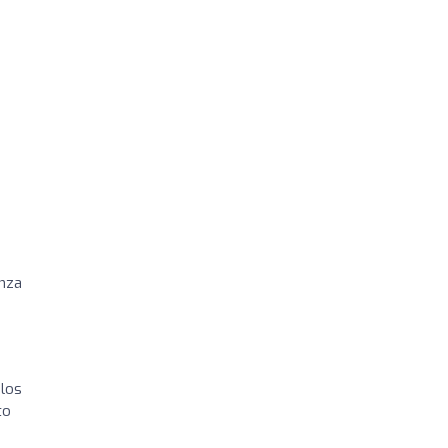
anza
 los
to