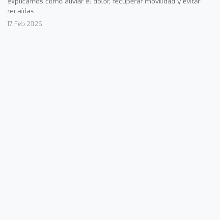
explicamos cómo aliviar el dolor, recuperar movilidad y evitar
recaídas.
17 Feb 2026