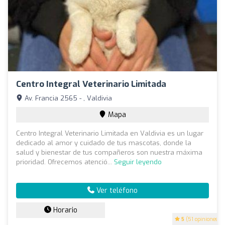
Centro Integral Veterinario Limitada
Av. Francia 2565 - , Valdivia
Mapa
Centro Integral Veterinario Limitada en Valdivia es un lugar
dedicado al amor y cuidado de tus mascotas, donde la
salud y bienestar de tus compañeros son nuestra máxima
prioridad. Ofrecemos atenció...
Seguir leyendo
Ver teléfono
Horario
5
(51 opiniones)