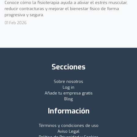
Conoce cómo la fisioterapia ayuda a aliviar el estrés muscular,
reducir contracturas y mejorar el bienestar físico de forma
progresiva y segura.
01 Feb 2026
Secciones
Sobre nosotros
Log in
Añade tu empresa gratis
Blog
Información
Términos y condiciones de uso
Aviso Legal