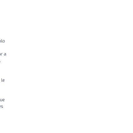
olo
r a
.
 le
que
es