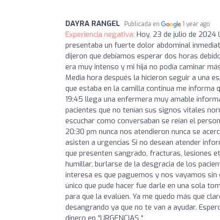
DAYRA RANGEL
Publicada en
1 year ago
Experiencia negativa:
Hoy, 23 de julio de 2024 
presentaba un fuerte dolor abdominal inmedia
dijeron que debíamos esperar dos horas debid
era muy intenso y mi hija no podía caminar más,
Media hora después la hicieron seguir a una es
que estaba en la camilla continua me informa q
19:45 llega una enfermera muy amable informa
pacientes que no tenían sus signos vitales n
escuchar como conversaban se reían el persona
20:30 pm nunca nos atendieron nunca se acercó
asisten a urgencias Si no desean atender infor
que presenten sangrado, fracturas, lesiones etc
humillar, burlarse de la desgracia de los pacien
interesa es que paguemos y nos vayamos sin ob
único que pude hacer fue darle en una sola to
para que la evalúen. Ya me quedo más que claro 
desangrando ya que no te van a ayudar. Espero
dinero en “URGENCIAS “