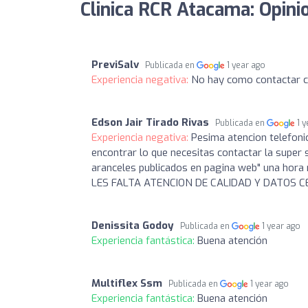
Clinica RCR Atacama: Opini
PreviSalv
Publicada en
1 year ago
Experiencia negativa:
No hay como contactar c
Edson Jair Tirado Rivas
Publicada en
1 
Experiencia negativa:
Pesima atencion telefoni
encontrar lo que necesitas contactar la super 
aranceles publicados en pagina web" una ho
LES FALTA ATENCION DE CALIDAD Y DATOS C
Denissita Godoy
Publicada en
1 year ago
Experiencia fantástica:
Buena atención
Multiflex Ssm
Publicada en
1 year ago
Experiencia fantástica:
Buena atención