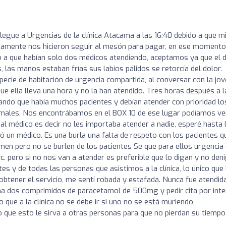
llegue a Urgencias de la clínica Atacama a las 16:40 debido a que mi
tamente nos hicieron seguir al mesón para pagar, en ese moment
o a que habían solo dos médicos atendiendo, aceptamos ya que el 
 las manos estaban frías sus labios pálidos se retorcía del dolor.
pecie de habitación de urgencia compartida, al conversar con la jo
ue ella lleva una hora y no la han atendido. Tres horas después a l
ndo que había muchos pacientes y debían atender con prioridad lo
ormales. Nos encontrábamos en el BOX 10 de ese lugar podíamos ve
l médico es decir no les importaba atender a nadie, esperé hasta 
 un médico. Es una burla una falta de respeto con los pacientes q
men pero no se burlen de los pacientes Se que para ellos urgencia
. pero si no nos van a atender es preferible que lo digan y no deni
tes y de todas las personas que asistimos a la clínica, lo único que 
tener el servicio, me sentí robada y estafada. Nunca fue atendida
ma dos comprimidos de paracetamol de 500mg y pedir cita por inte
que a la clínica no se debe ir si uno no se está muriendo,
 que esto le sirva a otras personas para que no pierdan su tiempo