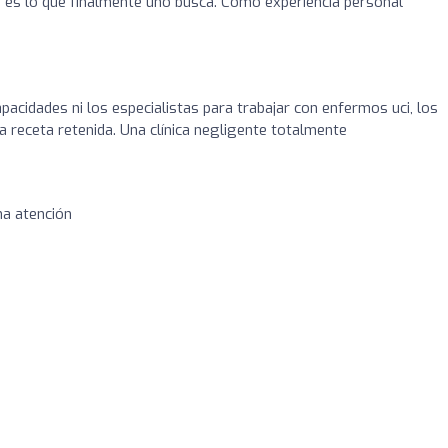
ue es lo que finalmente uno busca. Como experiencia personal
pacidades ni los especialistas para trabajar con enfermos uci, los
a receta retenida. Una clínica negligente totalmente
na atención