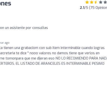
ones
2.1
/5 (75 Opinio
on un asistente por consultas
year ago
ca tienen una grabaciom con sub item interminable cuando logras
secretaria te dice " nooo valores no damos tiene que verlos en
ra me tomonpara que me dijeran eso NO LO RECOMIENDO PARA NA
ERTEROS, EL LISTADO DE ARANCELES ES INTERMINABLE PESIMO