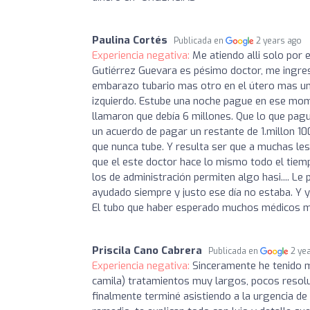
Paulina Cortés
Publicada en
2 years ago
Experiencia negativa:
Me atiendo alli solo por 
Gutiérrez Guevara es pésimo doctor, me ingres
embarazo tubario mas otro en el útero mas una
izquierdo. Estube una noche pague en ese mom
llamaron que debía 6 millones. Que lo que pagu
un acuerdo de pagar un restante de 1.millon 1
que nunca tube. Y resulta ser que a muchas le
que el este doctor hace lo mismo todo el tiemp
los de administración permiten algo hasi.... Le
ayudado siempre y justo ese día no estaba. Y 
El tubo que haber esperado muchos médicos me 
Priscila Cano Cabrera
Publicada en
2 ye
Experiencia negativa:
Sinceramente he tenido ma
camila) tratamientos muy largos, pocos resolu
finalmente terminé asistiendo a la urgencia d