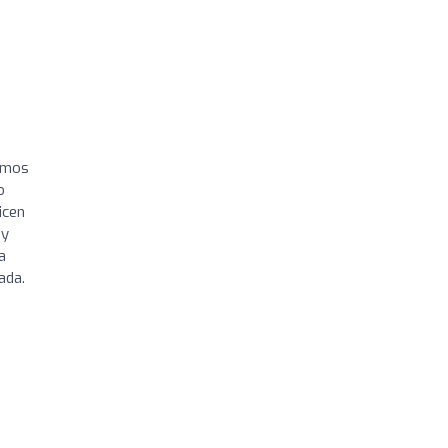
gamos
o
icen
 y
a
ada.