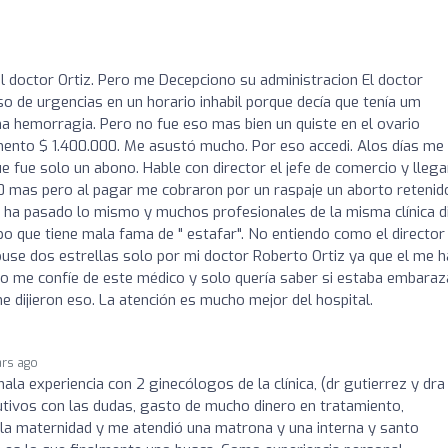
el doctor Ortiz. Pero me Decepciono su administracion El doctor
o de urgencias en un horario inhabil porque decía que tenía um
 hemorragia. Pero no fue eso mas bien un quiste en el ovario
ento $ 1.400.000. Me asustó mucho. Por eso accedi. Alos días me
e fue solo un abono. Hable con director el jefe de comercio y lle
00 mas pero al pagar me cobraron por un raspaje un aborto retenid
s ha pasado lo mismo y muchos profesionales de la misma clínica d
o que tiene mala fama de " estafar". No entiendo como el director
 puse dos estrellas solo por mi doctor Roberto Ortiz ya que el me h
yo me confíe de este médico y solo quería saber si estaba embaraz
dijieron eso. La atención es mucho mejor del hospital.
ars ago
la experiencia con 2 ginecólogos de la clínica, (dr gutierrez y dra
tivos con las dudas, gasto de mucho dinero en tratamiento,
e la maternidad y me atendió una matrona y una interna y santo