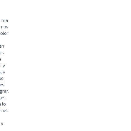
 hija
o nos
dolor
ven
as
s
r y
las
ue
 es
grar,
les
 lo
rnet
 y