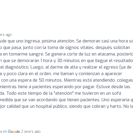
ars ago
sde que uno ingresa, pésima atención. Se demoran casi una hora s
 que pasa, junto con la toma de signos vitales, después solicitan
 en tomarme sangre. Se genera corte de luz en atacama, posterio
n que se demorarán 1 hora y 30 minutos en que llegue el resultado
 diagnóstico. Luego, al darme de alta y realizar el egreso (ya de
a y poco clara en el orden, me llaman y comienzan a aparecer
 con una espera de 50 minutos. Mientras está atendiendo, colegas
mientras tiene a pacientes esperando por pagar. Estuve desde las
da. Todo este tiempo de la "atención" me tuvieron en un sofá
medida que se van acordando que tienen pacientes. Uno esperaría 
jor calidad que un hospital público, siendo que cobran y harto. No l
da en
2 years ago