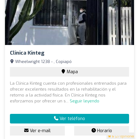
Clinica Kinteg
Wheelwright 1238 - , Copiapó
Mapa
La Clínica Kinteg cuenta con profesionales entrenados para
ofrecer excelentes resultados en la rehabilitación y el
retorno a la actividad física. En Clínica Kinteg nos
esforzamos por ofrecer un s...
Seguir leyendo
Ver teléfono
Ver e-mail
Horario
5
(27 opiniones)