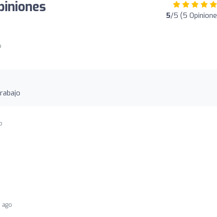
piniones
5
/5 (5 Opinione
o
trabajo
o
s ago