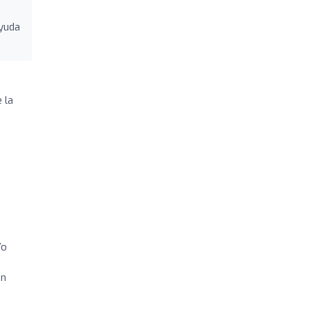
ayuda
 la
Yo
on