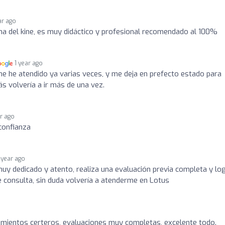
ar ago
a del kine, es muy didáctico y profesional recomendado al 100%
1 year ago
e he atendido ya varias veces, y me deja en prefecto estado para
ás volvería a ir más de una vez.
ar ago
 confianza
 year ago
muy dedicado y atento, realiza una evaluación previa completa y lo
e consulta, sin duda volvería a atenderme en Lotus
tamientos certeros, evaluaciones muy completas, excelente todo.