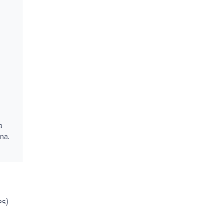
a
na.
es)