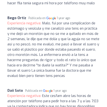
hacer fila tenía segura mi hora por teléfono muy malo
Bego Ortiz
Publicada en
1 year ago
Experiencia negativa:
Malo, fui por una complicacion de
estómago y vesicula y me canalizó una tens en práctica
y me dejó un moretón que no se me a quitado en más de
2 semanas, le dije que me dolía y que la aguja no se mete
así y no pescó, no me evaluó, me pasó a llevar el suero y
se salió el plástico por donde estaba pasando el suero,
otro moretón más. La enfermera envió a la tens a
hacerme preguntas de rigor y todo el rato lo único que
hacía era decirme "te duele la watita?" Y me pasaba a
llevar el suero La única buena fue la doctora que me
evaluó bien pero tienen tens pencas
Daii Soto
Publicada en
1 year ago
Experiencia negativa:
Este cesfam abre las horas de
atención por teléfono para pedir hora a las 7 y a las 7:03
ya la contestadora indica que no hay horas disponibles,