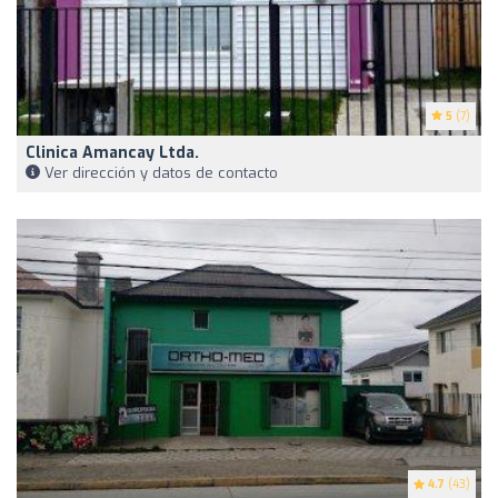
5
(7)
Clinica Amancay Ltda.
Ver dirección y datos de contacto
4.7
(43)