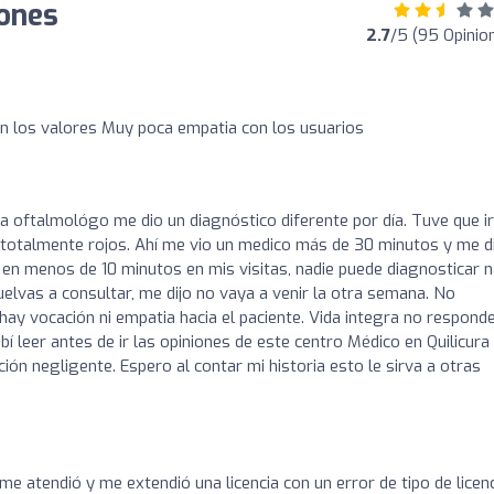
iones
2.7
/5 (95 Opinio
n los valores Muy poca empatia con los usuarios
ra oftalmológo me dio un diagnóstico diferente por día. Tuve que ir
n totalmente rojos. Ahí me vio un medico más de 30 minutos y me d
ió en menos de 10 minutos en mis visitas, nadie puede diagnosticar 
elvas a consultar, me dijo no vaya a venir la otra semana. No
ay vocación ni empatia hacia el paciente. Vida integra no respond
í leer antes de ir las opiniones de este centro Médico en Quilicur
ión negligente. Espero al contar mi historia esto le sirva a otras
e atendió y me extendió una licencia con un error de tipo de licenc