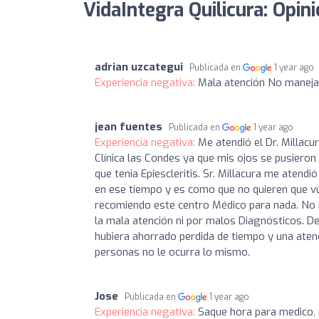
VidaIntegra Quilicura: Opin
adrian uzcategui
Publicada en
1 year ago
Experiencia negativa:
Mala atención No maneja
jean fuentes
Publicada en
1 year ago
Experiencia negativa:
Me atendió el Dr. Millacu
Clínica las Condes ya que mis ojos se pusiero
que tenia Epiescleritis. Sr. Millacura me atend
en ese tiempo y es como que no quieren que vu
recomiendo este centro Médico para nada. No h
la mala atención ni por malos Diagnósticos. Deb
hubiera ahorrado perdida de tiempo y una atenc
personas no le ocurra lo mismo.
Jose
Publicada en
1 year ago
Experiencia negativa:
Saque hora para medico, m