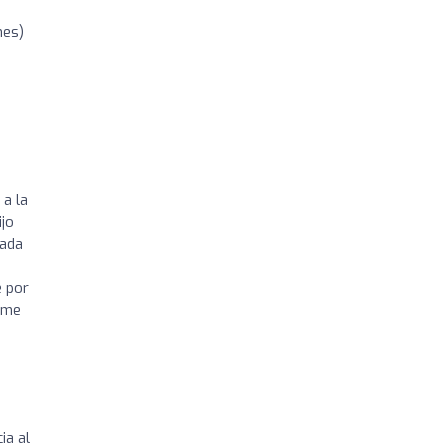
nes)
 a la
ijo
nada
e por
a me
ia al