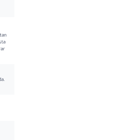
tan
sta
rar
da.