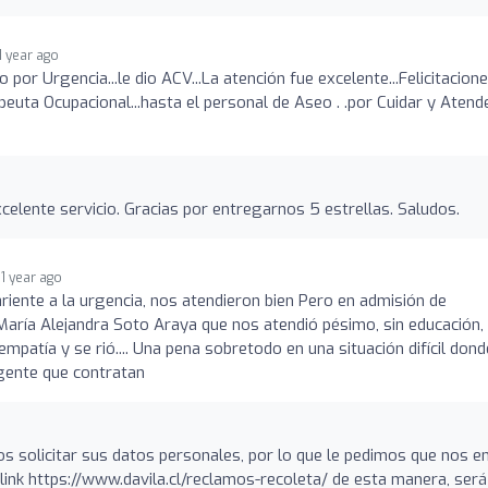
1 year ago
por Urgencia...le dio ACV...La atención fue excelente...Felicitacion
apeuta Ocupacional...hasta el personal de Aseo . .por Cuidar y Atend
elente servicio. Gracias por entregarnos 5 estrellas. Saludos.
1 year ago
riente a la urgencia, nos atendieron bien Pero en admisión de
aría Alejandra Soto Araya que nos atendió pésimo, sin educación, 
 empatía y se rió.... Una pena sobretodo en una situación difícil dond
 gente que contratan
s solicitar sus datos personales, por lo que le pedimos que nos e
link https://www.davila.cl/reclamos-recoleta/ de esta manera, será