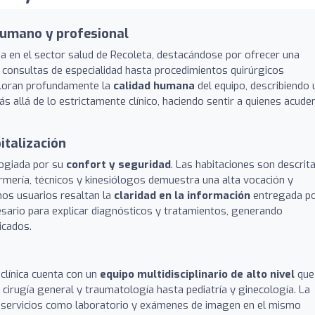
humano y profesional
ia en el sector salud de Recoleta, destacándose por ofrecer una
consultas de especialidad hasta procedimientos quirúrgicos
valoran profundamente la
calidad humana
del equipo, describiendo 
s allá de lo estrictamente clínico, haciendo sentir a quienes acude
italización
logiada por su
confort y seguridad
. Las habitaciones son descrit
ermería, técnicos y kinesiólogos demuestra una alta vocación y
hos usuarios resaltan la
claridad en la información
entregada p
sario para explicar diagnósticos y tratamientos, generando
icados.
 clínica cuenta con un
equipo multidisciplinario de alto nivel
que
e cirugía general y traumatología hasta pediatría y ginecología. La
de servicios como laboratorio y exámenes de imagen en el mismo