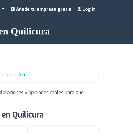
a
Añade tu empresa gratis
Log in
 en Quilicura
ia cerca de mí
aloraciones y opiniones reales para que
 en Quilicura