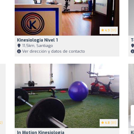
4.9
(91)
Kinesiologia Nivel 1
T
11,5km, Santiago
Ver dirección y datos de contacto
2)
4.8
(81)
In Motion Kinesiologia
K