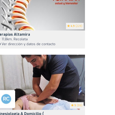
4.9
(228)
erapias Altamira
11,8km, Recoleta
Ver dirección y datos de contacto
5
(86)
inesiologia A Domicilio (