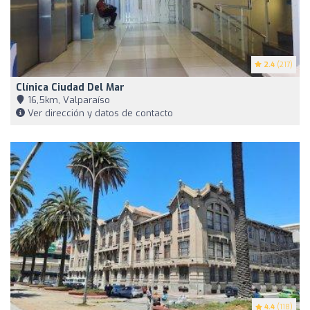
2.4
(217)
Clínica Ciudad Del Mar
16,5km, Valparaíso
Ver dirección y datos de contacto
4.4
(118)