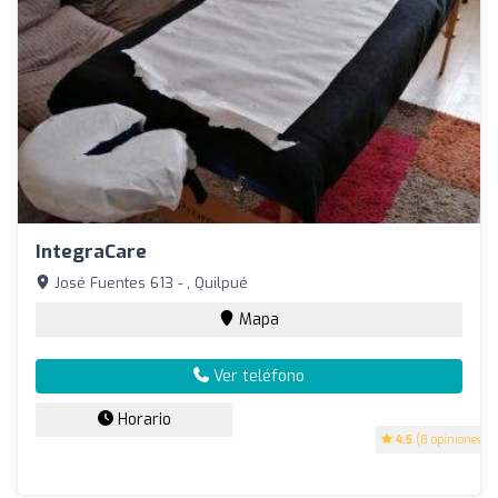
IntegraCare
José Fuentes 613 - , Quilpué
Mapa
Ver teléfono
Horario
4.5
(8 opiniones)