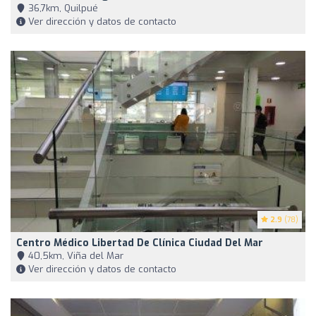
36,7km, Quilpué
Ver dirección y datos de contacto
2.9
(78)
Centro Médico Libertad De Clínica Ciudad Del Mar
40,5km, Viña del Mar
Ver dirección y datos de contacto