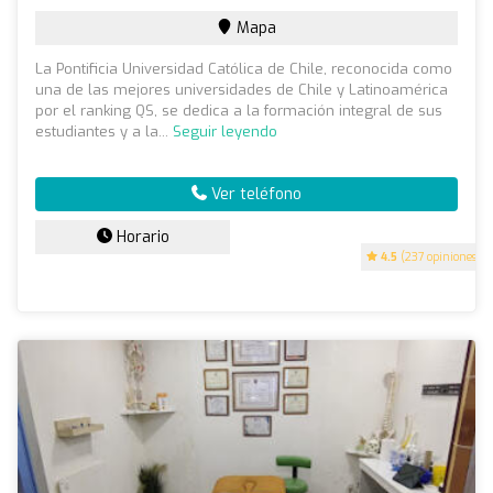
Mapa
La Pontificia Universidad Católica de Chile, reconocida como
una de las mejores universidades de Chile y Latinoamérica
por el ranking QS, se dedica a la formación integral de sus
estudiantes y a la...
Seguir leyendo
Ver teléfono
Horario
4.5
(237 opiniones)