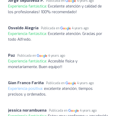
Jorge Sepúlveda P.
Publicada en
4 years ago
Experiencia fantástica:
Excelente atención y calidad de
los profesionales! 100% recomendado!
Osvaldo Alegria
Publicada en
4 years ago
Experiencia fantástica:
Excelente atención. Gracias por
todo Alfredo.
Paz
Publicada en
4 years ago
Experiencia fantástica:
Accesible física y
monetariamente. Buen equipo!!
Gian Franco Fariña
Publicada en
4 years ago
Experiencia positiva:
excelente atención, tiempos
precisos y ordenados.
jessica norambuena
Publicada en
4 years ago
Experiencia fantástica:
Estoy muy conforme y agradecida