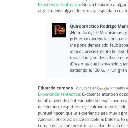
Experiencia fantástica:
Nunca habia ido a algun
alguien tiene algun dolor en la espalda o cue
Quiropráctico Rodrigo Manci
¡Hola, Jordy! ✨ Muchísimas gr
primera experiencia con la qui
Me pone demasiado feliz sabe
¡esa es precisamente la idea!
movilidad y se despida de esos
¡Eres más que bienvenido cua
sintiendo al 100%. ‍♂️ ¡Un gran
Eduardo campos
Publicada en
4 months 
Experiencia fantástica:
Excelente atención des
un alto nivel de profesionalismo, explicando c
es cercano, respetuoso y realmente enfocado e
puntual hacen que la experiencia sea muy agrada
Además, el servicio es accesible al bolsillo, l
compromiso con mejorar la calidad de vida de 