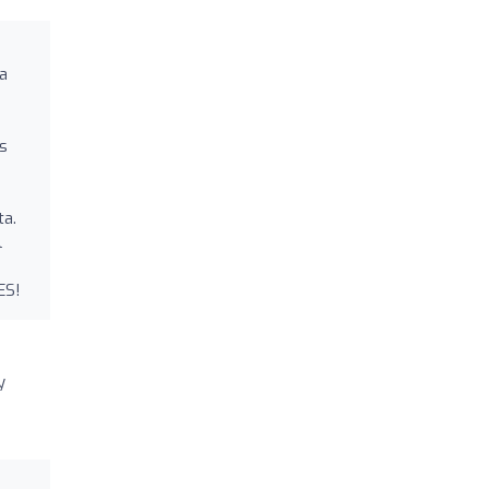
a
as
ta.
l
ES!
y
s