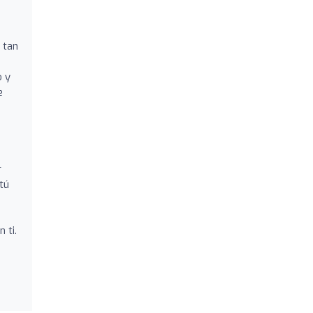
 tan
o y
e
a
r
tú
 ti.