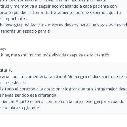
atitud y me motiva a seguir acompañando a cada paciente con
ue pronto puedas retomar tu tratamiento, porque sabemos que tu
ás importante .
cha energía positiva y los mejores deseos para que sigas avanzan
 tendrás un espacio para ti!
 ago
 Kine, me sentí mucho más aliviada después de la atención.
lla F.
racias por tu comentario tan lindo! Me alegra el día saber que te f
e la sesión. ✨
e todo el corazón a la atención y lograr que te sientas mejor desd
ue hayas sentido esa diferencia!
nfianza! Aquí te espero siempre con la mejor energía para cuando
✨ ¡Un abrazo gigante!