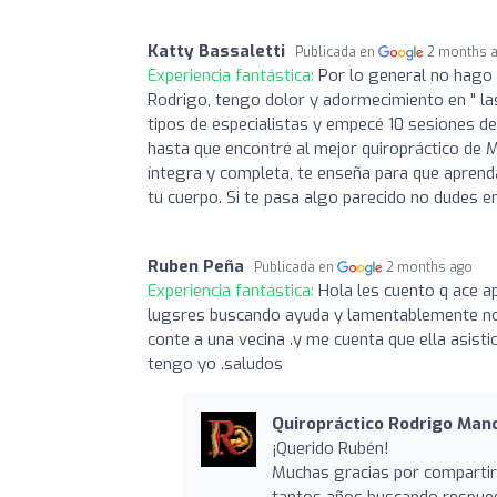
Katty Bassaletti
Publicada en
2 months 
Experiencia fantástica:
Por lo general no hago r
Rodrigo, tengo dolor y adormecimiento en " la
tipos de especialistas y empecé 10 sesiones de k
hasta que encontré al mejor quiropráctico de M
íntegra y completa, te enseña para que aprenda
tu cuerpo. Si te pasa algo parecido no dudes e
Ruben Peña
Publicada en
2 months ago
Experiencia fantástica:
Hola les cuento q ace a
lugsres buscando ayuda y lamentablemente no tu
conte a una vecina .y me cuenta que ella asist
tengo yo .saludos
Quiropráctico Rodrigo Manci
¡Querido Rubén!
Muchas gracias por compartir 
tantos años buscando respuest