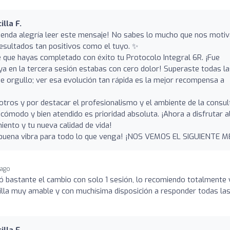
lla F.
menda alegría leer este mensaje! No sabes lo mucho que nos motiv
resultados tan positivos como el tuyo. ✨
 que hayas completado con éxito tu Protocolo Integral 6R. ¡Fue
ya en la tercera sesión estabas con cero dolor! Superaste todas l
de orgullo; ver esa evolución tan rápida es la mejor recompensa a
otros y por destacar el profesionalismo y el ambiente de la consul
cómodo y bien atendido es prioridad absoluta. ¡Ahora a disfrutar a
ento y tu nueva calidad de vida!
 buena vibra para todo lo que venga! ¡NOS VEMOS EL SIGUIENTE M
 ago
 bastante el cambio con solo 1 sesión, lo recomiendo totalmente 
illa muy amable y con muchísima disposición a responder todas la
lla F.