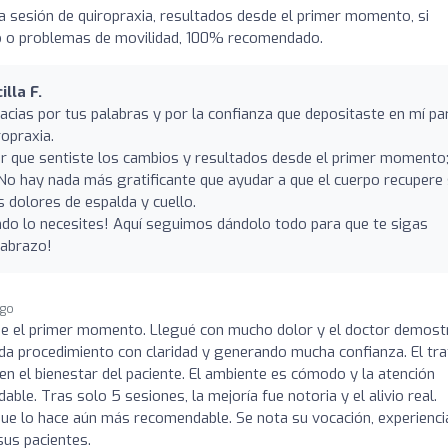
a sesión de quiropraxia, resultados desde el primer momento, si
llo o problemas de movilidad, 100% recomendado.
lla F.
acias por tus palabras y por la confianza que depositaste en mí pa
ropraxia.
r que sentiste los cambios y resultados desde el primer momento
 No hay nada más gratificante que ayudar a que el cuerpo recupere
 dolores de espalda y cuello.
ndo lo necesites! Aquí seguimos dándolo todo para que te sigas
 abrazo!
ago
de el primer momento. Llegué con mucho dolor y el doctor demost
ada procedimiento con claridad y generando mucha confianza. El tr
n el bienestar del paciente. El ambiente es cómodo y la atención
ble. Tras solo 5 sesiones, la mejoría fue notoria y el alivio real.
o que lo hace aún más recomendable. Se nota su vocación, experienci
sus pacientes.