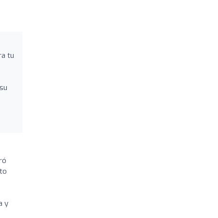
ra tu
;
 su
ró
ato
a y