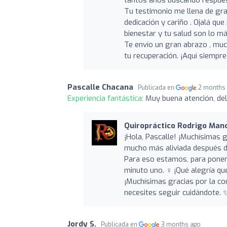
Tu testimonio me llena de gr
dedicación y cariño . Ojalá q
bienestar y tu salud son lo m
Te envío un gran abrazo , mu
tu recuperación. ¡Aquí siempre
Pascalle Chacana
Publicada en
2 months
Experiencia fantástica:
Muy buena atención, del
Quiropráctico Rodrigo Manci
¡Hola, Pascalle! ¡Muchísimas g
mucho más aliviada después d
Para eso estamos, para ponerl
minuto uno. ‍♀️ ¡Qué alegría q
¡Muchísimas gracias por la co
necesites seguir cuidándote. 
Jordy S.
Publicada en
3 months ago