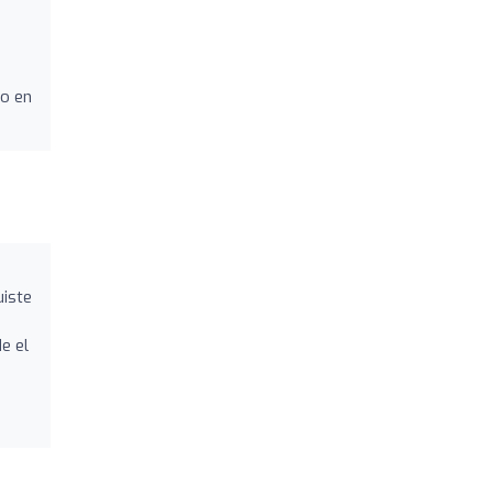
do en
uiste
e el