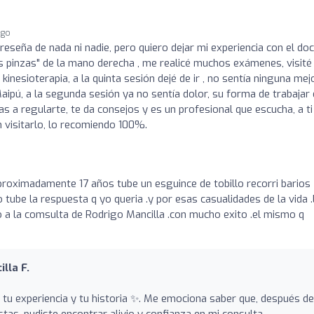
ago
eseña de nada ni nadie, pero quiero dejar mi experiencia con el do
s pinzas" de la mano derecha , me realicé muchos exámenes, visité
inesioterapia, a la quinta sesión dejé de ir , no sentía ninguna mejo
aipú, a la segunda sesión ya no sentía dolor, su forma de trabajar
s a regularte, te da consejos y es un profesional que escucha, a ti
n visitarlo, lo recomiendo 100%.
proximadamente 17 años tube un esguince de tobillo recorri barios
be la respuesta q yo queria .y por esas casualidades de la vida .
io a la comsulta de Rodrigo Mancilla .con mucho exito .el mismo q
lla F.
tu experiencia y tu historia ✨. Me emociona saber que, después de
as, pudiste encontrar alivio y confianza en mi consulta .