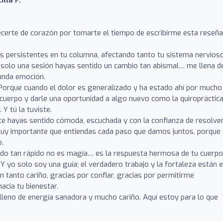
certe de corazón por tomarte el tiempo de escribirme esta reseña
s persistentes en tu columna, afectando tanto tu sistema nervios
n solo una sesión hayas sentido un cambio tan abismal… me llena d
unda emoción.
 Porque cuando el dolor es generalizado y ha estado ahí por mucho
u cuerpo y darle una oportunidad a algo nuevo como la quiropráctic
 Y tú la tuviste.
 hayas sentido cómoda, escuchada y con la confianza de resolve
muy importante que entiendas cada paso que damos juntos, porque 
o.
ado tan rápido no es magia… es la respuesta hermosa de tu cuerpo
 Y yo solo soy una guía; el verdadero trabajo y la fortaleza están en
tanto cariño, gracias por confiar, gracias por permitirme
cia tu bienestar.
leno de energía sanadora y mucho cariño. Aquí estoy para lo que