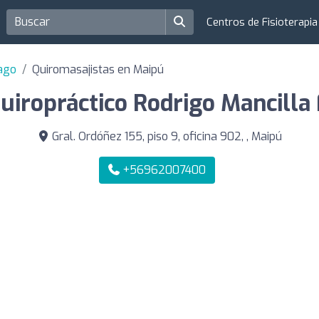
Centros de Fisioterapi
iago
Quiromasajistas en Maipú
uiropráctico Rodrigo Mancilla 
Gral. Ordóñez 155, piso 9, oficina 902, , Maipú
+56962007400