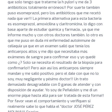
que solo tengo que tratarme la h pylori y me da 3
antibióticos totalmente erróneos!! Por suerte también
puso esomeprazol, pero los antibióticos que me recetó
nada que ver!! La primera alternativa para esta bacteria
es esomeprazol, amoxicilina y claritromicina, lo digo con
base aparte de estudiar química y farmacia.. ya que me
informe mucho y con otros doctores también. lo otro es
que me puso en duda mi enfermedad autoinmune de
celiaquia ya que en un examen salió que tenía los
anticuerpos altos y me dijo que necesitaba más
exámenes de sangre para confirmar eso y yo quedé
como ¿? Solo se necesita el resultado de la biopsia para
confirmarlo!! Pero aún así los anticuerpos siempre
mandan y me salió positivo, pero el dale con que no lo
soy, muy negligente y pésimo doctor!! Un trato
demasiado desagradable con 0 ganas de atender y con
disposición de ayudar. Yo soy de Peñalolén y me di un
enorme pique hasta allá para ser tratada de esta forma!!
Por favor vean el comportamiento y verifiquen si
realmente sabe lo que habla el “doctor JOSÉ PÉREZ
MOLINA!!! Gracias.