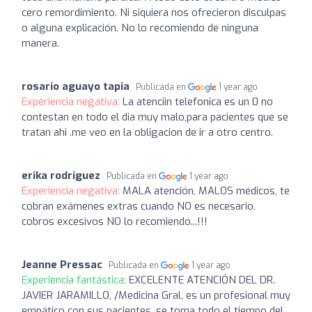
cero remordimiento. Ni siquiera nos ofrecieron disculpas
o alguna explicación. No lo recomiendo de ninguna
manera.
rosario aguayo tapia
Publicada en
1 year ago
Experiencia negativa:
La atenciin telefonica es un 0 no
contestan en todo el dia muy malo,para pacientes que se
tratan ahi .me veo en la obligacion de ir a otro centro.
erika rodriguez
Publicada en
1 year ago
Experiencia negativa:
MALA atención, MALOS médicos, te
cobran exámenes extras cuando NO es necesario,
cobros excesivos NO lo recomiendo...!!!
Jeanne Pressac
Publicada en
1 year ago
Experiencia fantástica:
EXCELENTE ATENCIÓN DEL DR.
JAVIER JARAMILLO, /Medicina Gral, es un profesional muy
empático con sus pacientes, se toma todo el tiempo del