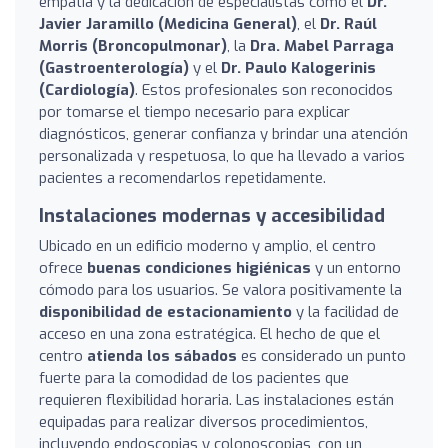
empatía y la dedicación de especialistas como el
Dr.
Javier Jaramillo (Medicina General)
, el
Dr. Raúl
Morris (Broncopulmonar)
, la
Dra. Mabel Parraga
(Gastroenterología)
y el
Dr. Paulo Kalogerinis
(Cardiología)
. Estos profesionales son reconocidos
por tomarse el tiempo necesario para explicar
diagnósticos, generar confianza y brindar una atención
personalizada y respetuosa, lo que ha llevado a varios
pacientes a recomendarlos repetidamente.
Instalaciones modernas y accesibilidad
Ubicado en un edificio moderno y amplio, el centro
ofrece
buenas condiciones higiénicas
y un entorno
cómodo para los usuarios. Se valora positivamente la
disponibilidad de estacionamiento
y la facilidad de
acceso en una zona estratégica. El hecho de que el
centro
atienda los sábados
es considerado un punto
fuerte para la comodidad de los pacientes que
requieren flexibilidad horaria. Las instalaciones están
equipadas para realizar diversos procedimientos,
incluyendo endoscopias y colonoscopias, con un