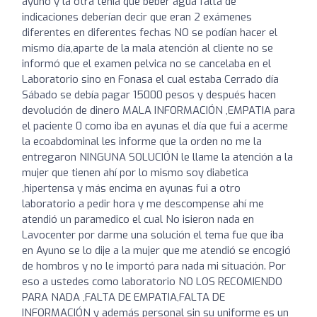
ayuno y la otra tenía que beber agua falta de
indicaciones deberían decir que eran 2 exámenes
diferentes en diferentes fechas NO se podían hacer el
mismo día,aparte de la mala atención al cliente no se
informó que el examen pelvica no se cancelaba en el
Laboratorio sino en Fonasa el cual estaba Cerrado día
Sábado se debía pagar 15000 pesos y después hacen
devolución de dinero MALA INFORMACIÓN ,EMPATIA para
el paciente 0 como iba en ayunas el día que fui a acerme
la ecoabdominal les informe que la orden no me la
entregaron NINGUNA SOLUCIÓN le llame la atención a la
mujer que tienen ahí por lo mismo soy diabetica
,hipertensa y más encima en ayunas fui a otro
laboratorio a pedir hora y me descompense ahí me
atendió un paramedico el cual No isieron nada en
Lavocenter por darme una solución el tema fue que iba
en Ayuno se lo dije a la mujer que me atendió se encogió
de hombros y no le importó para nada mi situación. Por
eso a ustedes como laboratorio NO LOS RECOMIENDO
PARA NADA ,FALTA DE EMPATIA,FALTA DE
INFORMACIÓN y además personal sin su uniforme es un