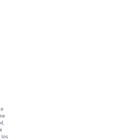
te
 me
d,
e
 los