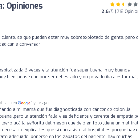
: Opiniones
2.6
/5 (218 Opini
l cliente, se que pueden estar muy sobreexplotado de gente, pero 
 dedican a conversar
spitalizada 3 veces y la atención fue súper buena, muy buenos
uy bien, pensé que por ser del estado y no privado iba a estar mal,
blicada en
1 year ago
ñando a mi mamá que fue diagnosticada con cáncer de colon ,la
uena ,pero la atención falla y es deficiente y carente de empatía p
,pero acá la señorita del mesón que dejó en foto ,tiene un mal tra
 necesario explicarles que si uno asiste al hospital es porque hay 
rato adecuado ,ponerse en los zapatos del paciente ,hay muchas