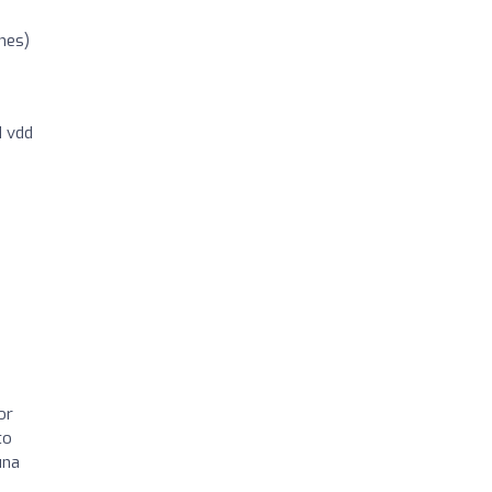
ones)
d vdd
or
to
una