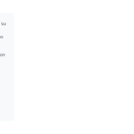
 su
mo
son