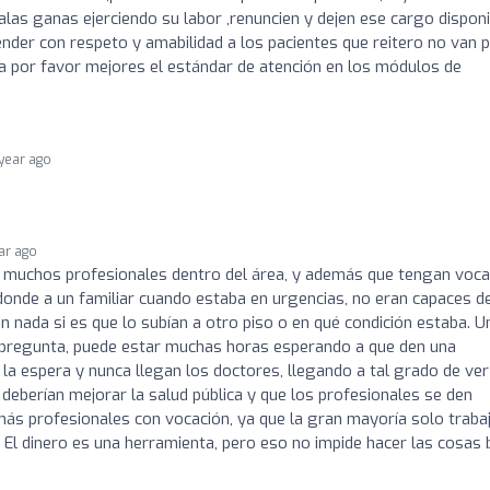
malas ganas ejerciendo su labor ,renuncien y dejen ese cargo dispon
ender con respeto y amabilidad a los pacientes que reitero no van 
a por favor mejores el estándar de atención en los módulos de
 year ago
ear ago
 muchos profesionales dentro del área, y además que tengan voca
donde a un familiar cuando estaba en urgencias, no eran capaces d
n nada si es que lo subían a otro piso o en qué condición estaba. U
 pregunta, puede estar muchas horas esperando a que den una
la espera y nunca llegan los doctores, llegando a tal grado de ver
deberían mejorar la salud pública y que los profesionales se den
más profesionales con vocación, ya que la gran mayoría solo traba
 El dinero es una herramienta, pero eso no impide hacer las cosas b