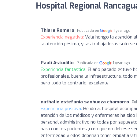
Hospital Regional Rancagua
Thiare Romero
Publicada en
1 year ago
Experiencia negativa:
Vale hongo la atención a
la atención pésima, y las trabajadoras solo se
Pauli Astudillo
Publicada en
1 year ago
Experiencia fantástica:
El año pasado estuve ho
profesionales, buena la infraestructura, todo m
pero todo lo contrario, excelente.
nathalie estefania sanhueza chamorro
Pu
Experiencia positiva:
He ido al hospital acompa
atención de los médicos y enfermeras ha sido b
personal administrativo,no todas por supuesto 
para con los pacientes ,creo que no debiese ser
enfermedad y ellos deberían tener empatía y t