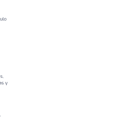
culo
s,
as y
.