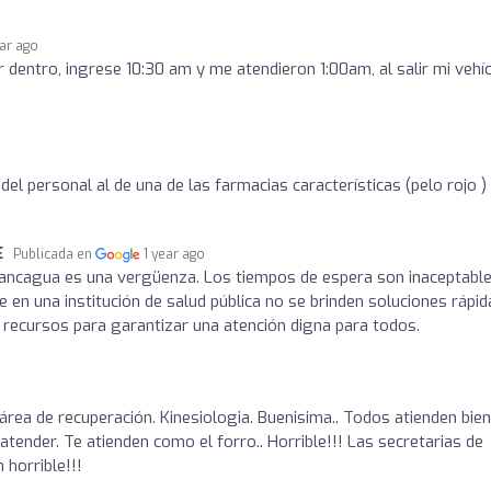
ear ago
 dentro, ingrese 10:30 am y me atendieron 1:00am, al salir mi vehí
el personal al de una de las farmacias características (pelo rojo )
E
Publicada en
1 year ago
Rancagua es una vergüenza. Los tiempos de espera son inaceptable
 en una institución de salud pública no se brinden soluciones rápid
s recursos para garantizar una atención digna para todos.
 área de recuperación. Kinesiologia. Buenisima.. Todos atienden bien
atender. Te atienden como el forro.. Horrible!!! Las secretarias de
 horrible!!!