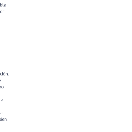
ible
por
ción.
e
no
 a
ja
ien,