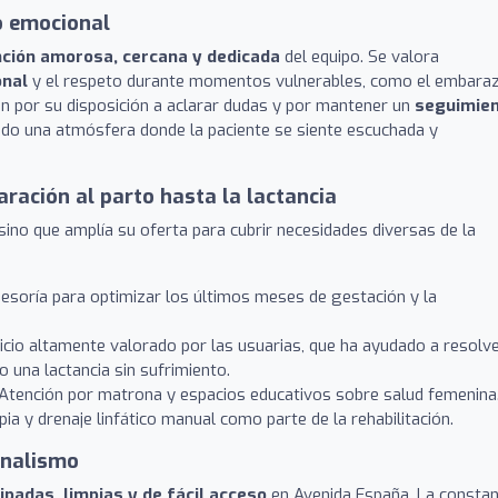
o emocional
ción amorosa, cercana y dedicada
del equipo. Se valora
nal
y el respeto durante momentos vulnerables, como el embara
zan por su disposición a aclarar dudas y por mantener un
seguimie
do una atmósfera donde la paciente se siente escuchada y
aración al parto hasta la lactancia
, sino que amplía su oferta para cubrir necesidades diversas de la
esoría para optimizar los últimos meses de gestación y la
cio altamente valorado por las usuarias, que ha ayudado a resolv
do una lactancia sin sufrimiento.
Atención por matrona y espacios educativos sobre salud femenina
a y drenaje linfático manual como parte de la rehabilitación.
onalismo
ipadas, limpias y de fácil acceso
en Avenida España. La consta