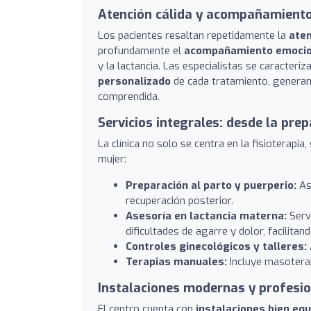
Atención cálida y acompañamient
Los pacientes resaltan repetidamente la
aten
profundamente el
acompañamiento emocio
y la lactancia. Las especialistas se caracteri
personalizado
de cada tratamiento, generan
comprendida.
Servicios integrales: desde la prep
La clínica no solo se centra en la fisioterapia
mujer:
Preparación al parto y puerperio:
As
recuperación posterior.
Asesoría en lactancia materna:
Servi
dificultades de agarre y dolor, facilitan
Controles ginecológicos y talleres:
Terapias manuales:
Incluye masoterapi
Instalaciones modernas y profesi
El centro cuenta con
instalaciones bien equ