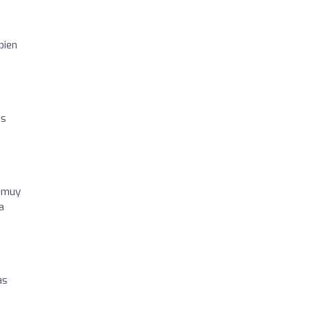
bien
os
a muy
a
as