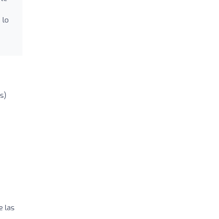
 lo
s)
i
e las