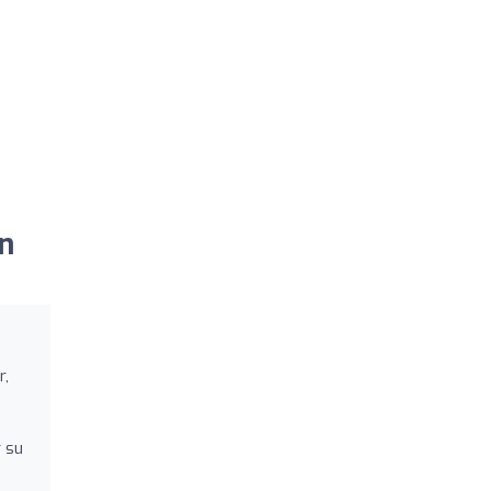
n
r,
r su