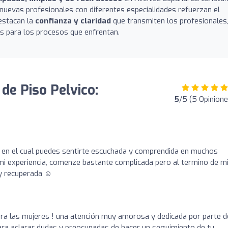
e nuevas profesionales con diferentes especialidades refuerzan el
destacan la
confianza y claridad
que transmiten los profesionales,
s para los procesos que enfrentan.
de Piso Pelvico:
5
/5 (5 Opinione
en el cual puedes sentirte escuchada y comprendida en muchos
i experiencia, comenze bastante complicada pero al termino de m
y recuperada ☺️
ra las mujeres ! una atención muy amorosa y dedicada por parte d
para aclarar dudas y preocupadas de hacer un seguimiento de tu