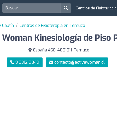
Centros de Fisioterapi
e Cautín
Centros de Fisioterapia en Temuco
e Woman Kinesiología de Piso P
España 460, 4801011, Temuco
9 3312 9849
contacto@activewoman.cl