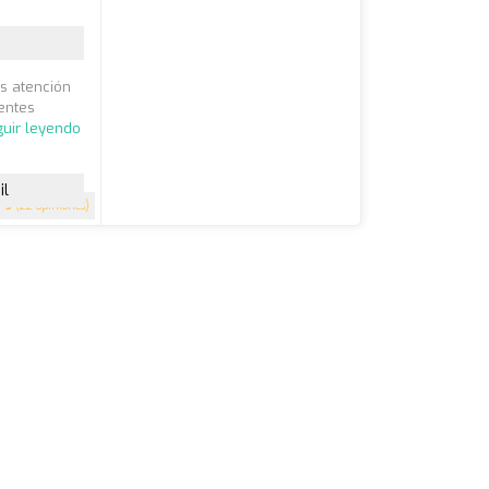
s atención
entes
uir leyendo
il
5
(22 opiniones)