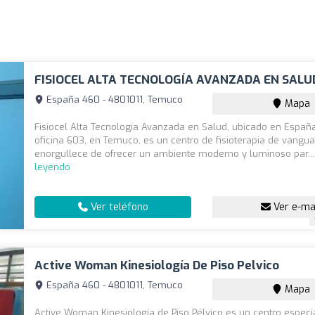
FISIOCEL ALTA TECNOLOGÍA AVANZADA EN SALU
España 460 - 4801011, Temuco
Mapa
Fisiocel Alta Tecnología Avanzada en Salud, ubicado en Españ
oficina 603, en Temuco, es un centro de fisioterapia de vangu
enorgullece de ofrecer un ambiente moderno y luminoso par..
leyendo
Ver teléfono
Ver e-ma
Active Woman Kinesiología De Piso Pelvico
España 460 - 4801011, Temuco
Mapa
Active Woman Kinesiología de Piso Pélvico es un centro especi