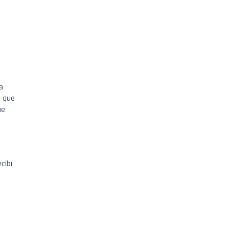
a
s que
ue
cibí