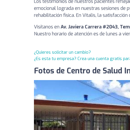
Los testimonios de nuestros pacientes reflej
emocional lograda en nuestras sesiones de psi
rehabilitación física. En Vitalis, la satisfac
Visítanos en
Av. Javiera Carrera #2043, Te
Nuestro horario de atención es de lunes a vier
¿Quieres solicitar un cambio?
¿Es esta tu empresa? Crea una cuenta gratis par
Fotos de Centro de Salud I