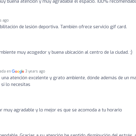
 muy buena atención y muy agradable el espacio. 100% recomendabl
s ago
bilitación de lesión deportiva. También ofrece servicio gif card.
mbiente muy acogedor y buena ubicación al centro de la ciudad. ;)
cada en
3 years ago
una atención excelente y grato ambiente, dónde además de un ma
 si lo necesitas
o
ar muy agradable y lo mejor es que se acomoda a tu horario
ndable. Gracias a su atención he sentido disminución del estrés, a