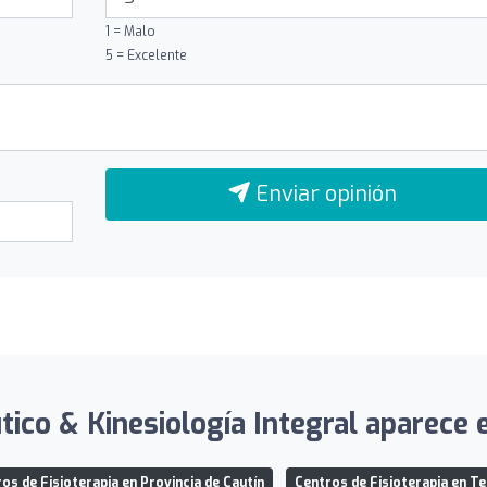
1 = Malo
5 = Excelente
Enviar opinión
co & Kinesiología Integral aparece e
os de Fisioterapia en Provincia de Cautín
Centros de Fisioterapia en 