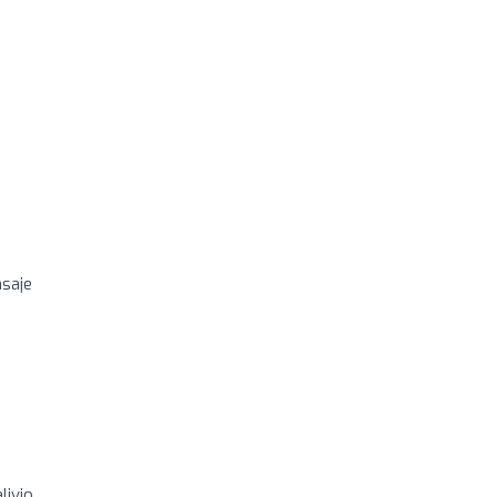
saje
livio