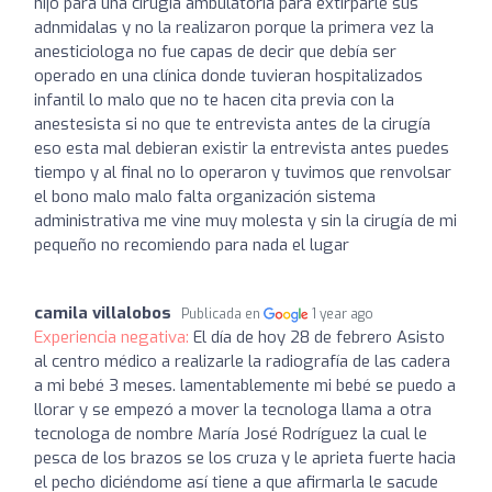
hijo para una cirugía ambulatoria para extirparle sus
adnmidalas y no la realizaron porque la primera vez la
anesticiologa no fue capas de decir que debía ser
operado en una clínica donde tuvieran hospitalizados
infantil lo malo que no te hacen cita previa con la
anestesista si no que te entrevista antes de la cirugía
eso esta mal debieran existir la entrevista antes puedes
tiempo y al final no lo operaron y tuvimos que renvolsar
el bono malo malo falta organización sistema
administrativa me vine muy molesta y sin la cirugía de mi
pequeño no recomiendo para nada el lugar
camila villalobos
Publicada en
1 year ago
Experiencia negativa:
El día de hoy 28 de febrero Asisto
al centro médico a realizarle la radiografía de las cadera
a mi bebé 3 meses. lamentablemente mi bebé se puedo a
llorar y se empezó a mover la tecnologa llama a otra
tecnologa de nombre María José Rodríguez la cual le
pesca de los brazos se los cruza y le aprieta fuerte hacia
el pecho diciéndome así tiene a que afirmarla le sacude