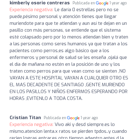
kimberly osorio contreras
Publicada en
1 year ago
Experiencia negativa:
Le daría 0 estrellas pero no se
puede,pésimo personal y atención tienes que llegar
muriendote para que te atiendan y aun así te dejan en un
pasillo con más personas, se entiende que el sistema
esté colapsado pero por lo menos atiendan bien y traten
a las personas como seres humanos ya que tratan a los
pacientes como perros,es algo básico que a los
enfermeros y personal de salud se les enseña ,ojalá que
el día de mañana no estén en la posición de uno y los
traten como perros para que vean como se sienten ,NO
VAYAN A ESTE HOSPITAL VAYAN A CUALQUIER OTRO ES
EL MAS DECADENTE DE SANTIAGO ,GENTE MURIENDO
EN LOS PASILLOS Y NIÑOS ENFERMOS ESPERANDO POR
HORAS ,EVITENLO A TODA COSTA.
Cristian Titan
Publicada en
1 year ago
Experiencia negativa:
Vivo aki y desd siempre.es lo
mismo.atencion lenta.x ratos se pierden tpdos..y cuando
recien logras entrar.es otro tiempo adwntro,antes d la