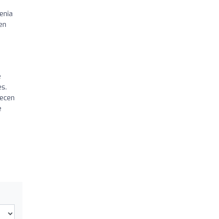
enia
en
e
s.
decen
e