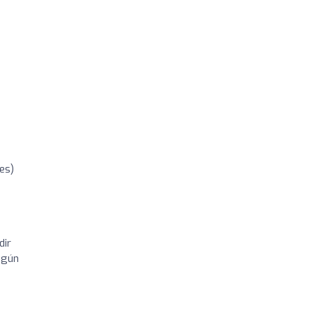
es)
dir
ngún