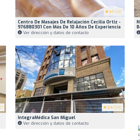
4.7
(29)
Centro De Masajes De Relajación Cecilia Ortiz -
N
976880301 Con Más De 10 Años De Experiencia
B
Ver dirección y datos de contacto
0)
2.4
(243)
IntegraMédica San Miguel
Ver dirección y datos de contacto