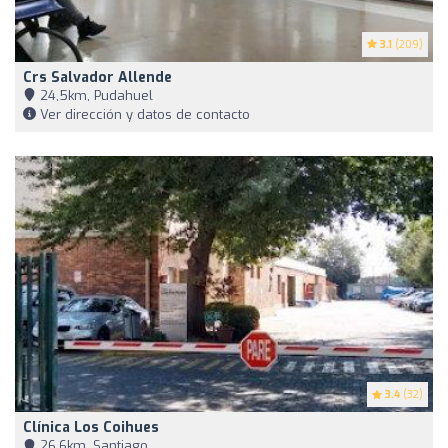
3.1
(209)
Crs Salvador Allende
24,5km, Pudahuel
Ver dirección y datos de contacto
3.4
(32)
Clínica Los Coihues
26,6km, Santiago